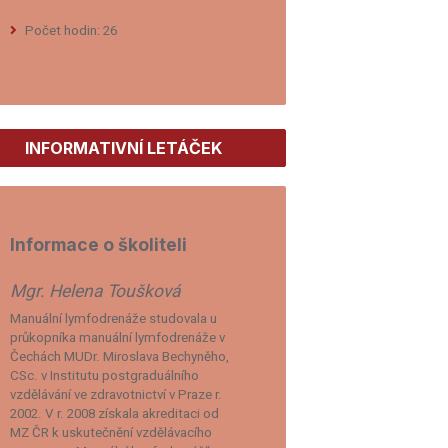
Počet hodin: 26
INFORMATIVNÍ LETÁČEK
Informace o školiteli
Mgr. Helena Toušková
Manuální lymfodrenáže studovala u
průkopníka manuální lymfodrenáže v
Čechách MUDr. Miroslava Bechyněho,
CSc. v Institutu postgraduálního
vzdělávání ve zdravotnictví v Praze r.
2002. V r. 2008 získala akreditaci od
MZ ČR k uskutečnění vzdělávacího