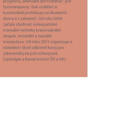
programu „Manuální lymfodrenáž“ pro
fyzioterapeuty. Své vzdělání si
kontinuálně prohlubuje na školeních
doma a v zahraničí. Od roku 2004
začala studovat osteopatické
manuální techniky kraniosakrální
terapie, viscerální a neurální
manipulace. Od roku 2011 organizuje a
následně i školí odborné kurzy pro
zdravotníky na poli osteopatie
(Upledger a Barral institut ČR a SR).