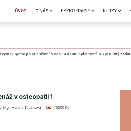
ÚVOD
O NÁS
FYZIOTERAPIE
KURZY
ou vystavujeme po přihlášení s cca 14 denní splatností.
VS je nutný zadat 
náž v osteopatii 1
Mgr. Helena Toušková
15000 Kč