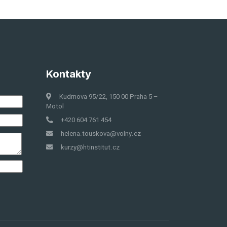
Kontakty
Kudrnova 95/22, 150 00 Praha 5 –
Motol
+420 604 761 454
helena.touskova@volny.cz
kurzy@htinstitut.cz